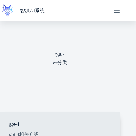
跳
过
智狐AI系统
内
容
分类：
未分类
gpt-4
gpt-4相关介绍