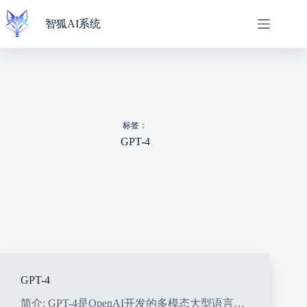
跳
过
智狐AI系统
内
容
标签：
GPT-4
GPT-4
简介: GPT-4是OpenAI开发的多模态大型语言…